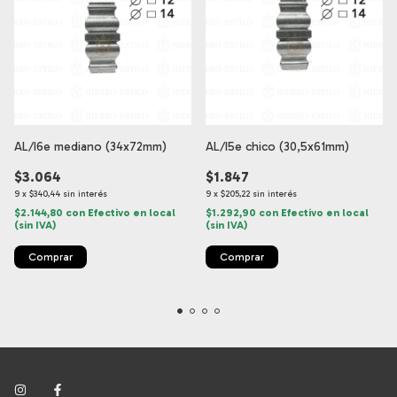
AL/I6e mediano (34x72mm)
AL/I5e chico (30,5x61mm)
$3.064
$1.847
9
x
$340,44
sin interés
9
x
$205,22
sin interés
$2.144,80
con
Efectivo en local
$1.292,90
con
Efectivo en local
(sin IVA)
(sin IVA)
Comprar
Comprar