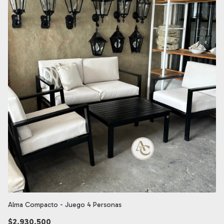
Alma Compacto - Juego 4 Personas
Al
$2.930.500
$4