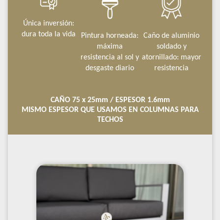
Única inversión:
dura toda la vida
Pintura horneada:
Caño de aluminio
máxima
soldado y
resistencia al sol y
atornillado: mayor
desgaste diario
resistencia
lo que la hace una alternativa más du
BENEFICIOS
CAÑO 75 x 25mm / ESPESOR 1.6mm
DE JUEGO COMEDOR
BENEFICIOS DE JUEGO
MISMO ESPESOR QUE USAMOS EN COLUMNAS PARA
COMEDOR "ALMA"
CUÁL ES MI TALLE?
MAYOR SUAVIDAD
TECHOS
BENEFICIOS DE JUEGO COMEDOR
Su diseño moderno y colores neutros la hacen fácil de
"ALMA"
El algodón peinado elimina fibras ásperas y
BENEFICIOS DE JUEGO COMEDOR
integrar en looks urbanos.
crea un tejido más suave y cómodo.
"ALMA"
CUIDADO