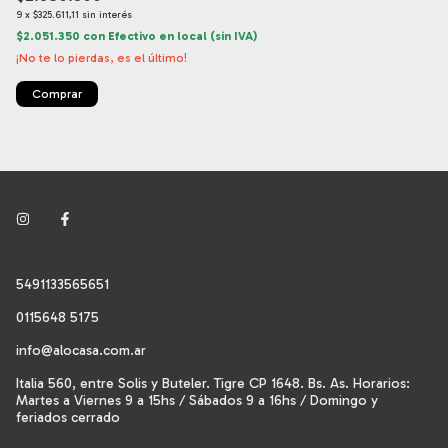
9
x
$325.611,11
sin interés
9
$2.051.350
con
Efectivo en local (sin IVA)
$3
¡No te lo pierdas, es el último!
¡N
Comprar
5491133565651
0115648 5175
info@alocasa.com.ar
Italia 560, entre Solis y Buteler. Tigre CP 1648. Bs. As. Horarios:
Martes a Viernes 9 a 15hs / Sábados 9 a 16hs / Domingo y
feriados cerrado