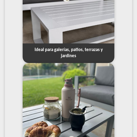
Ideal para galerías, patios, terrazas y
jardines
eal
para
galerías,
patios,
terrazas