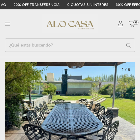
20% OFF TRANSFERENCIA
9 CUOTAS SIN INTERES
30% OFF EFECTIVO
0
1
/
9