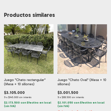
Productos similares
Juego "Chato rectangular"
Juego "Chato Oval" (Mesa + 10
(Mesa + 10 sillones)
sillones)
$3.105.000
$3.001.500
9
x
$345.000
sin interés
9
x
$333.500
sin interés
$2.173.500
con
Efectivo en local
$2.101.050
con
Efectivo en local
(sin IVA)
(sin IVA)