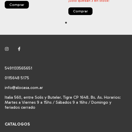
¡Solo quedan
3
en stock!
Comprar
Comprar
5491133565651
0115648 5175
info@alocasa.com.ar
Italia 560, entre Solis y Buteler. Tigre CP 1648. Bs. As. Horarios:
Martes a Viernes 9 a 15hs / Sábados 9 a 16hs / Domingo y
feriados cerrado
CATALOGOS